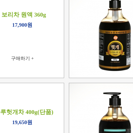
보리차 원액 360g
17,900원
구매하기 +
루헛개차 400g(단품)
19,650원