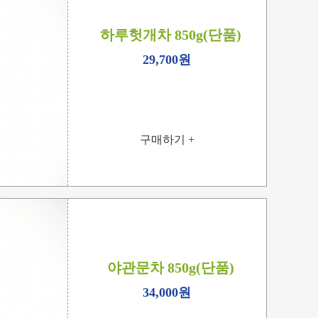
하루헛개차 850g(단품)
29,700원
구매하기 +
야관문차 850g(단품)
34,000원